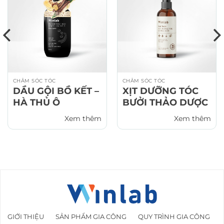
CHĂM SÓC TÓC
CHĂM SÓC TÓC
DẦU GỘI BỒ KẾT –
XỊT DƯỠNG TÓC
HÀ THỦ Ô
BƯỞI THẢO DƯỢC
Xem thêm
Xem thêm
GIỚI THIỆU
SẢN PHẨM GIA CÔNG
QUY TRÌNH GIA CÔNG