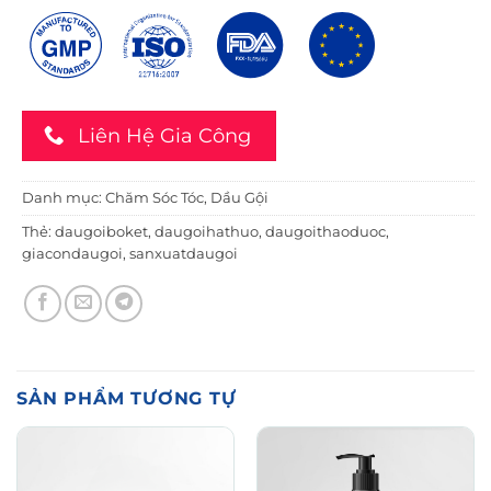
Liên Hệ Gia Công
Danh mục:
Chăm Sóc Tóc
,
Dầu Gội
Thẻ:
daugoiboket
,
daugoihathuo
,
daugoithaoduoc
,
giacondaugoi
,
sanxuatdaugoi
SẢN PHẨM TƯƠNG TỰ