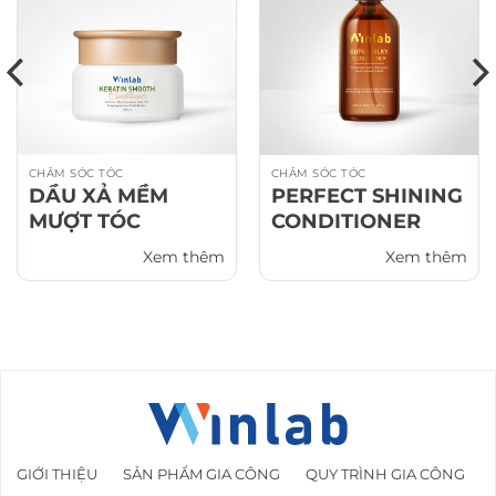
CHĂM SÓC TÓC
CHĂM SÓC TÓC
DẦU XẢ MỀM
PERFECT SHINING
MƯỢT TÓC
CONDITIONER
Xem thêm
Xem thêm
GIỚI THIỆU
SẢN PHẨM GIA CÔNG
QUY TRÌNH GIA CÔNG