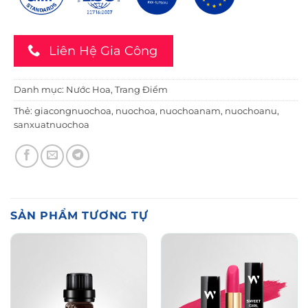
Liên Hệ Gia Công
Danh mục:
Nước Hoa
,
Trang Điểm
Thẻ:
giacongnuochoa
,
nuochoa
,
nuochoanam
,
nuochoanu
,
sanxuatnuochoa
SẢN PHẨM TƯƠNG TỰ