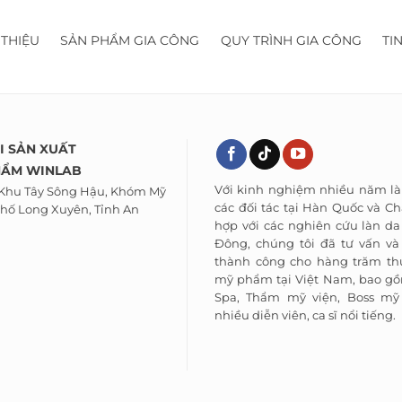
 THIỆU
SẢN PHẨM GIA CÔNG
QUY TRÌNH GIA CÔNG
TI
I SẢN XUẤT
HẨM WINLAB
Với kinh nghiệm nhiều năm là
 Khu Tây Sông Hậu, Khóm Mỹ
các đối tác tại Hàn Quốc và Ch
hố Long Xuyên, Tỉnh An
hợp với các nghiên cứu làn d
Đông, chúng tôi đã tư vấn và
thành công cho hàng trăm th
mỹ phẩm tại Việt Nam, bao gồ
Spa, Thẩm mỹ viện, Boss m
nhiều diễn viên, ca sĩ nổi tiếng.