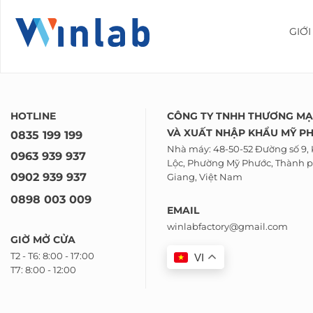
GIỚI
HOTLINE
CÔNG TY TNHH THƯƠNG MẠ
VÀ
XUẤT NHẬP KHẨU
MỸ P
0835 199 199
Nhà máy: 48-50-52 Đường số 9,
0963 939 937
Lộc, Phường Mỹ Phước, Thành p
0902 939 937
Giang, Việt Nam
0898 003 009
EMAIL
winlabfactory@gmail.com
GIỜ MỞ CỬA
T2 - T6: 8:00 - 17:00
VI
T7: 8:00 - 12:00