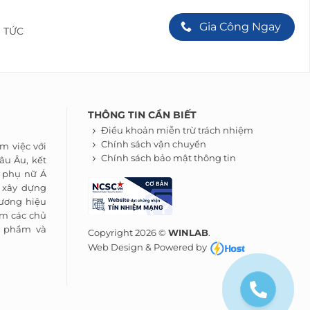
Gia Công Ngay
N TỨC
THÔNG TIN CẦN BIẾT
Điều khoản miễn trừ trách nhiệm
Chính sách vận chuyển
m việc với
Chính sách bảo mật thông tin
âu Âu, kết
a phụ nữ Á
 xây dựng
ương hiệu
m các chủ
ỹ phẩm và
Copyright 2026 ©
WINLAB
.
Web Design & Powered by