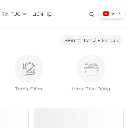
VI
TIN TỨC
LIÊN HỆ
Đã
Hiển thị tất cả 8 kết quả
sắp
xếp
the
mới
nhấ
Trang Điểm
Hàng Tiêu Dùng