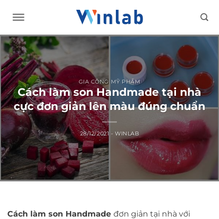
Skip
to
content
GIA CÔNG MỸ PHẨM
Cách làm son Handmade tại nhà
cực đơn giản lên màu đúng chuẩn
28/12/2021
-
WINLAB
Cách làm son Handmade
đơn giản tại nhà với