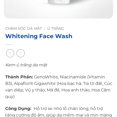
CHĂM SÓC DA MẶT
/
Ủ TRẮNG
Whitening Face Wash
Kem ủ trắng da mặt
Thành Phần:
GenoWhite, Niacinamide (Vitamin
B3), Alpaflor® Gigawhite (Hoa bạc hà, Tía tô đất, Cúc
vạn diệp, Vũ y thảo, Mã đề, Hoa anh thảo, Hoa Cẩm
quỳ)
Công Dụng:
Hỗ trợ se nhỏ lỗ chân lông, hỗ trợ
tăng cường độ ẩm, giúp da mềm mại và mịn màng