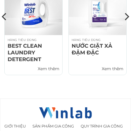
HÀNG TIÊU DÙNG
HÀNG TIÊU DÙNG
BEST CLEAN
NƯỚC GIẶT XẢ
LAUNDRY
ĐẬM ĐẶC
DETERGENT
Xem thêm
Xem thêm
GIỚI THIỆU
SẢN PHẨM GIA CÔNG
QUY TRÌNH GIA CÔNG